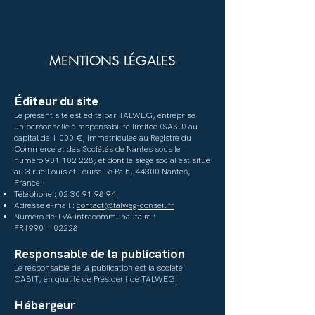
MENTIONS LÉGALES
Éditeur du site
Le présent site est édité par TALWEG, entreprise
unipersonnelle à responsabilité limitée (SASU) au
capital de 1 000 €, immatriculée au Registre du
Commerce et des Sociétés de Nantes sous le
numéro
901 102 228
, et dont le siège social est situé
au 3 rue Louis et Louise Le Paih, 44300 Nantes,
France.
Téléphone :
02 30 91 98 94
Adresse e-mail :
contact@talweg-conseil.fr
Numéro de TVA intracommunautaire :
FR19901102228
Responsable de la publication
Le responsable de la publication est la société
CABIT, en qualité de Président de TALWEG.
Hébergeur