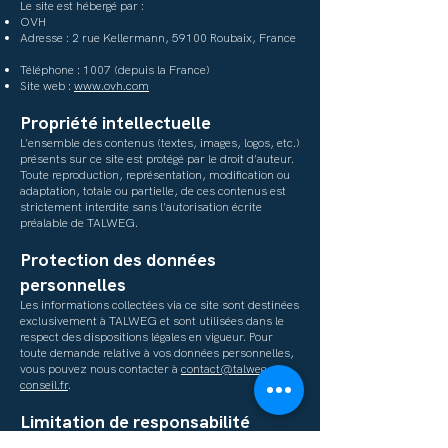
Le site est hébergé par :
OVH
Adresse : 2 rue Kellermann, 59100 Roubaix, France
Téléphone : 1007 (depuis la France)
Site web :
www.ovh.com
Propriété intellectuelle
L'ensemble des contenus (textes, images, logos, etc.)
présents sur ce site est protégé par le droit d'auteur.
Toute reproduction, représentation, modification ou
adaptation, totale ou partielle, de ces contenus est
strictement interdite sans l'autorisation écrite
préalable de TALWEG.
Protection des données
personnelles
Les informations collectées via ce site sont destinées
exclusivement à TALWEG et sont utilisées dans le
respect des dispositions légales en vigueur. Pour
toute demande relative à vos données personnelles,
vous pouvez nous contacter à
contact@talweg-
conseil.fr
.
Limitation de responsabilité
TALWEG s'efforce d'assurer au mieux l'exactitude